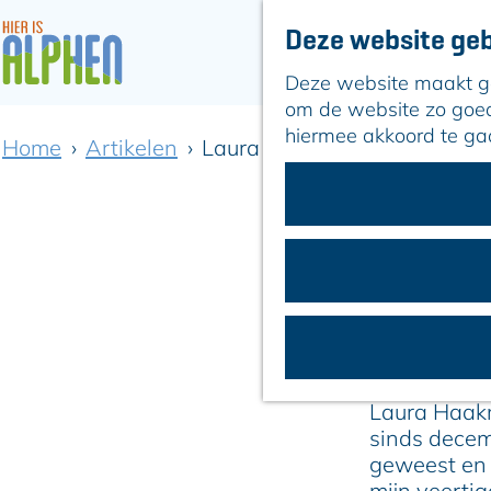
Deze website geb
Deze website maakt geb
G
om de website zo goed 
a
hiermee akkoord te ga
Home
Artikelen
Laura Lifestyle & Support: 
n
a
a
r
d
e
h
L
o
m
e
Laura Haakm
p
sinds decem
a
geweest en d
g
mijn veertig