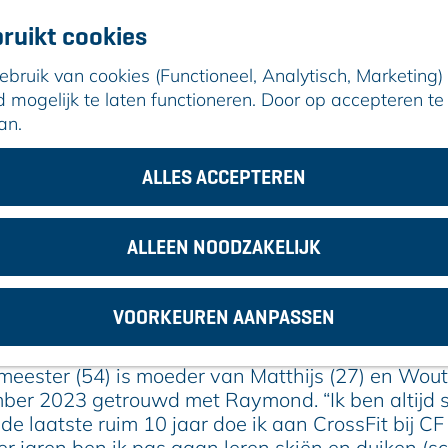
ruikt cookies
ruik van cookies (Functioneel, Analytisch, Marketing) d
mogelijk te laten functioneren. Door op accepteren te 
an.
samen met lotgenoten sporten en bewegen
ALLES ACCEPTEREN
5 juni 2025
|
|
|
ALLEEN NOODZAKELIJK
AURA LIFESTYLE & SUPPORT: SAMEN 
VOORKEUREN AANPASSEN
LOTGENOTEN SPORTEN EN BEWEGEN
eester (54) is moeder van Matthijs (27) en Wout
ber 2023 getrouwd met Raymond. “Ik ben altijd s
e laatste ruim 10 jaar doe ik aan CrossFit bij CF 
er jaren ben ik pas gaan leren skiën en duiken (sc