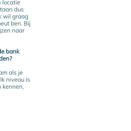
 locatie
staan dus
k wil graag
eut ben. Bij
ijzen naar
de bank
nden?
am als je
lk niveau is
n kennen,