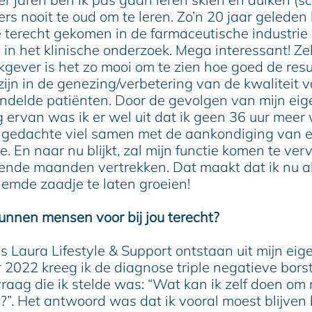
rs nooit te oud om te leren. Zo’n 20 jaar geleden 
e terecht gekomen in de farmaceutische industrie 
 in het klinische onderzoek. Mega interessant! Zek
kgever is het zo mooi om te zien hoe goed de res
ijn in de genezing/verbetering van de kwaliteit 
ndelde patiënten. Door de gevolgen van mijn eig
 ervan was ik er wel uit dat ik geen 36 uur meer 
 gedachte viel samen met de aankondiging van e
e. En naar nu blijkt, zal mijn functie komen te ver
mende maanden vertrekken. Dat maakt dat ik nu all
iemde zaadje te laten groeien!
nnen mensen voor bij jou terecht?
 is Laura Lifestyle & Support ontstaan uit mijn eig
 2022 kreeg ik de diagnose triple negatieve borst
vraag die ik stelde was: “Wat kan ik zelf doen om
n?”. Het antwoord was dat ik vooral moest blijve