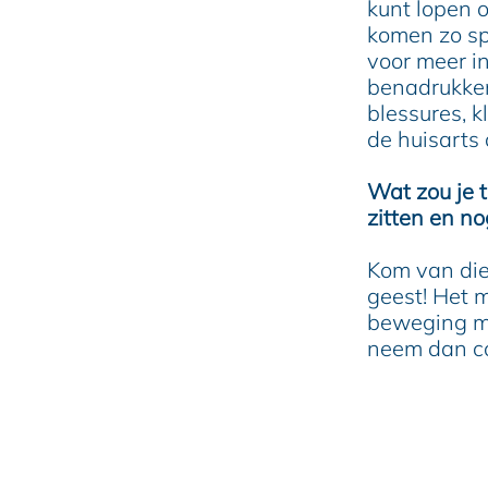
kunt lopen o
komen zo sp
voor meer in
benadrukken 
blessures, k
de huisarts 
Wat zou je 
zitten en 
Kom van die
geest! Het m
beweging mo
neem dan con