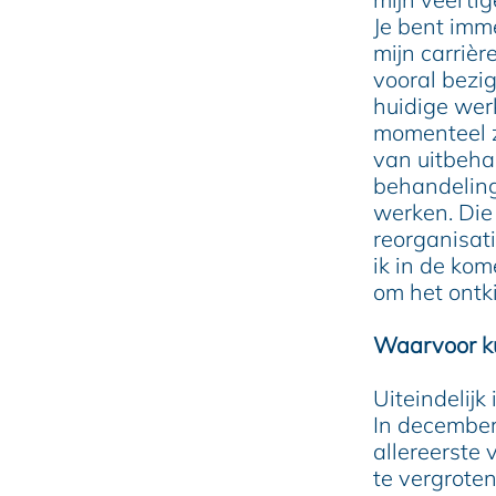
e
Je bent imme
mijn carrièr
vooral bezig
huidige wer
momenteel z
van uitbeha
behandeling
werken. Die
reorganisati
ik in de ko
om het ontk
Waarvoor ku
Uiteindelijk
In december
allereerste 
te vergrote