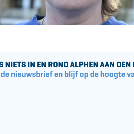
a
-
c
m
e
a
b
i
o
l
o
k
S NIETS IN EN ROND ALPHEN AAN DEN 
 de nieuwsbrief en blijf op de hoogte va