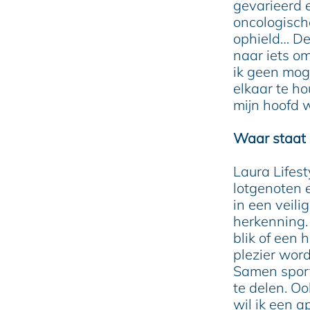
gevarieerd 
oncologische
ophield… De
naar iets o
ik geen mog
elkaar te h
mijn hoofd 
Waar staat 
Laura Lifes
lotgenoten 
in een veili
herkenning. 
blik of een 
plezier wor
Samen spor
te delen. O
wil ik een a