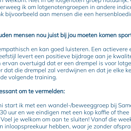
erweeg ik om lotgenotengroepen in andere indica
nk bijvoorbeeld aan mensen die een hersenbloed
en mensen nou juist bij jou moeten komen spor
 empathisch en kan goed luisteren. Een actievere 
efstijl levert een positieve bijdrage aan je kwalit
n ervan overtuigd dat er een drempel is voor lot
r dat die drempel zal verdwijnen en dat je elke k
r de volgende training.
ressant om te vermelden:
ni start ik met een wandel-/beweeggroep bij Sam
30 uur en we eindigen met een kop koffie of thee 
Voel je welkom om aan te sluiten! Vanaf die week
en inloopspreekuur hebben, waar je zonder afspr