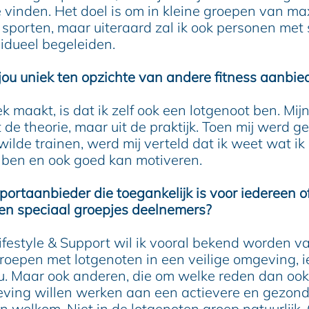
e vinden. Het doel is om in kleine groepen van m
sporten, maar uiteraard zal ik ook personen met 
vidueel begeleiden.
ou uniek ten opzichte van andere fitness aanbie
k maakt, is dat ik zelf ook een lotgenoot ben. Mij
t de theorie, maar uit de praktijk. Toen mij werd g
ilde trainen, werd mij verteld dat ik weet wat ik
 ben en ook goed kan motiveren.
sportaanbieder die toegankelijk is voor iedereen o
een speciaal groepjes deelnemers?
ifestyle & Support wil ik vooral bekend worden 
roepen met lotgenoten in een veilige omgeving, ie
u. Maar ook anderen, die om welke reden dan ook
ving willen werken aan een actievere en gezonder
n welkom. Niet in de lotgenoten groep natuurlijk.