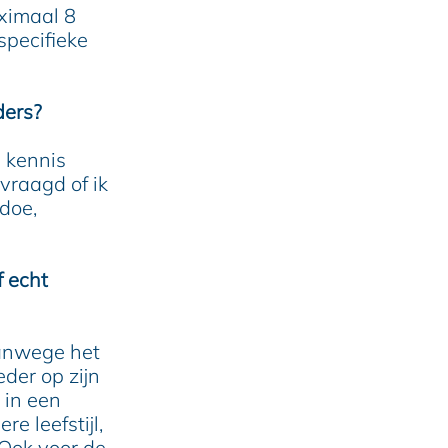
aximaal 8
specifieke
ders?
n kennis
evraagd of ik
 doe,
f echt
vanwege het
der op zijn
 in een
e leefstijl,
 Ook voor de