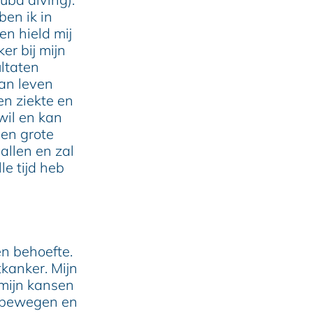
ben ik in
en hield mij
er bij mijn
ultaten
van leven
en ziekte en
wil en kan
en grote
vallen en zal
e tijd heb
en behoefte.
kanker. Mijn
 mijn kansen
n bewegen en