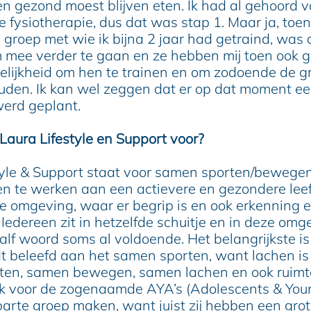
en gezond moest blijven eten. Ik had al gehoord 
 fysiotherapie, dus dat was stap 1. Maar ja, toen
 groep met wie ik bijna 2 jaar had getraind, was 
m mee verder te gaan en ze hebben mij toen ook 
elijkheid om hen te trainen en om zodoende de gr
ouden. Ik kan wel zeggen dat er op dat moment ee
werd geplant.
Laura Lifestyle en Support voor?
tyle & Support staat voor samen sporten/bewege
en te werken aan een actievere en gezondere leef
ge omgeving, waar er begrip is en ook erkenning 
Iedereen zit in hetzelfde schuitje en in deze omg
half woord soms al voldoende. Het belangrijkste is
dt beleefd aan het samen sporten, want lachen is
ten, samen bewegen, samen lachen en ook ruim
ok voor de zogenaamde AYA’s (Adolescents & You
parte groep maken, want juist zij hebben een gro