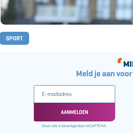
T
SPORT
a
g
s
MI
Meld je aan voor
E
-
m
a
AANMELDEN
i
l
Deze site is beveiligd door reCAPTCHA.
a