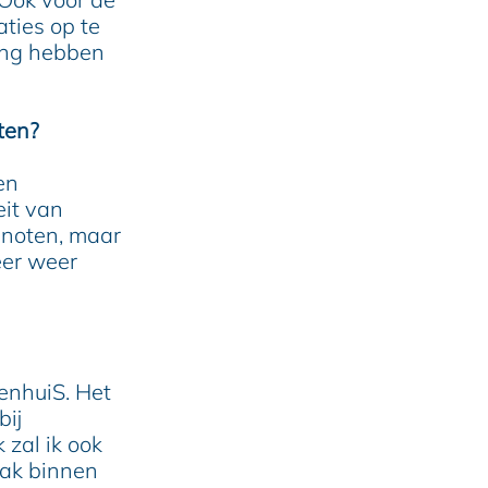
ties op te
ing hebben
ten?
en
eit van
genoten, maar
eer weer
enhuiS. Het
bij
 zal ik ook
aak binnen