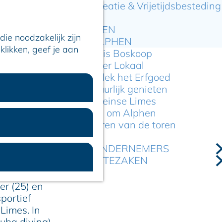
Recreatie & Vrijetijdsbesteding
ARTIKELEN
ie noodzakelijk zijn
OVER ALPHEN
klikken, geef je aan
Hier is Boskoop
Lekker Lokaal
Ontdek het Erfgoed
Natuurlijk genieten
Romeinse Limes
In en om Alphen
Kleuren van de toren
MET
VOOR ONDERNEMERS
GEMEENTEZAKEN
er (25) en
portief
Limes. In
uba diving).