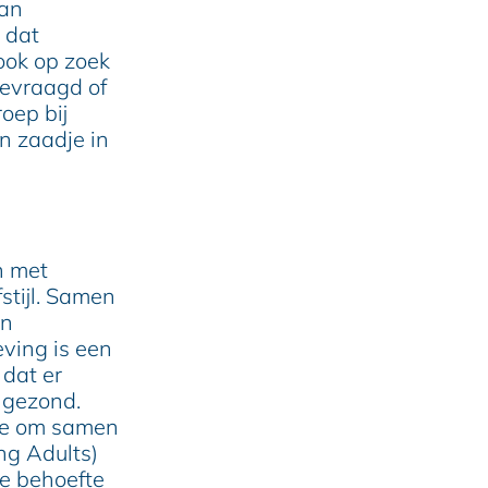
van
 dat
ook op zoek
gevraagd of
oep bij
n zaadje in
n met
stijl. Samen
en
eving is een
 dat er
 gezond.
te om samen
ng Adults)
te behoefte