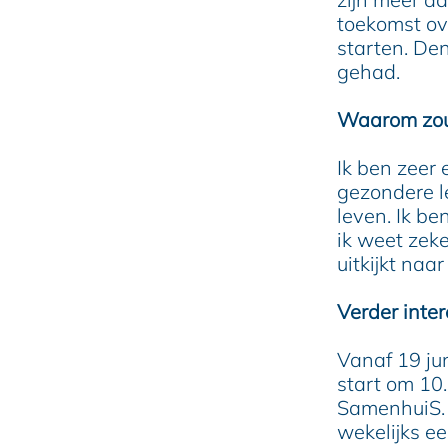
toekomst ov
starten. De
gehad.
Waarom zoud
Ik ben zeer
gezondere le
leven. Ik be
ik weet zeke
uitkijkt naa
Verder inte
Vanaf 19 ju
start om 10.
SamenhuiS. 
wekelijks e