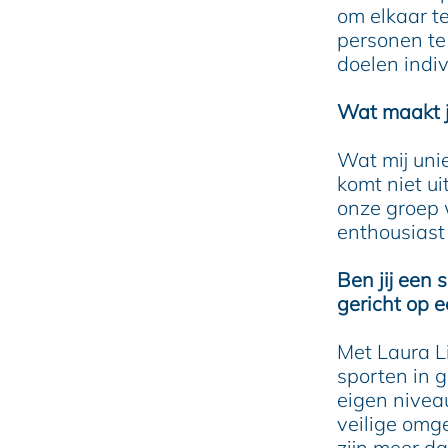
om elkaar t
personen te 
doelen indi
Wat maakt j
Wat mij unie
komt niet ui
onze groep w
enthousiast
Ben jij een 
gericht op 
Met Laura L
sporten in g
eigen nivea
veilige omge
zijn meer da