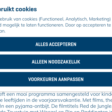
ruikt cookies
ruik van cookies (Functioneel, Analytisch, Marketing) d
mogelijk te laten functioneren. Door op accepteren te 
an.
eater in voorjaarsvakantie
ALLES ACCEPTEREN
17 februari 2025
|
|
|
ALLEEN NOODZAKELIJK
INDERFILMS, WORKSHOPS EN THEATER
VOORKEUREN AANPASSEN
VOORJAARSVAKANTIE
eeft een mooi programma samengesteld voor kind
e leeftijden in de voorjaarsvakantie. Met films, th
n een pyjama-ontbijt. De filmtitels Red de Jungle
 de Tovertuin met Woezel en Pip en Paddington i