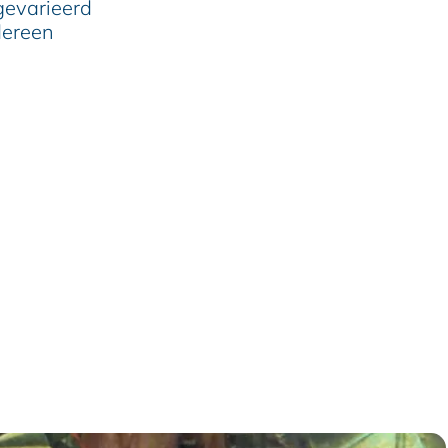
gevarieerd
edereen