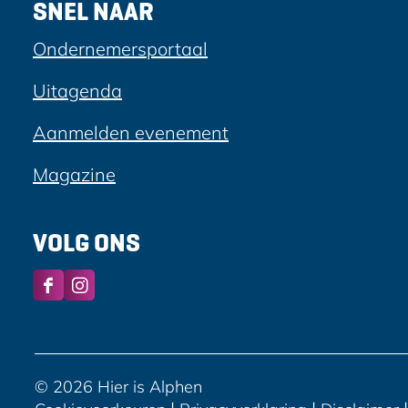
SNEL NAAR
Ondernemersportaal
Uitagenda
Aanmelden evenement
Magazine
VOLG ONS
F
I
a
n
c
s
e
t
b
a
© 2026 Hier is Alphen
o
g