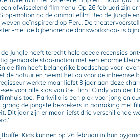
 een afwisselend filmmenu. Op 26 februari zijn er
Stop-motion na de animatiefilm Red de Jungle en
weven geïnspireerd op Peru. De theatervoorstell
ter -met de bijbehorende dansworkshop- is bijn
d de Jungle heeft terecht hele goede recensies on
htig gemaakte stop-motion met een enorme kleur
 En de film heeft belangrijke boodschap voor leven
t de natuur en neemt het op voor de inheemse b
regisseur werkte maar liefst 8 jaar aan deze char
see voor alle kids van 8+.’, licht Cindy van der H
filmhuis toe. ‘Parkvilla is een plek voor jong en ou
 graag de jongste bezoekers in aanraking met fil
eit. Dit jaar zijn er maar liefst drie verschillende 
rd.’
jtbuffet Kids kunnen op 26 februari in hun pyjama