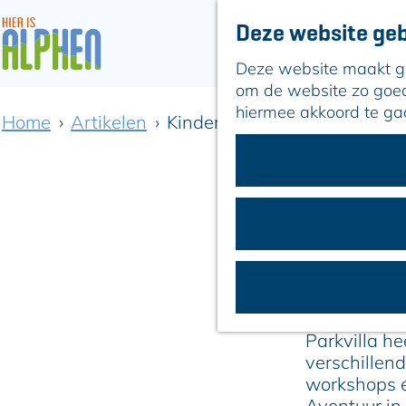
Deze website geb
Deze website maakt geb
G
om de website zo goed 
a
hiermee akkoord te ga
Home
Artikelen
Kinderfilms, workshops en th
n
a
a
r
d
e
h
K
o
m
e
Parkvilla h
p
verschillend
a
workshops é
g
Avontuur in