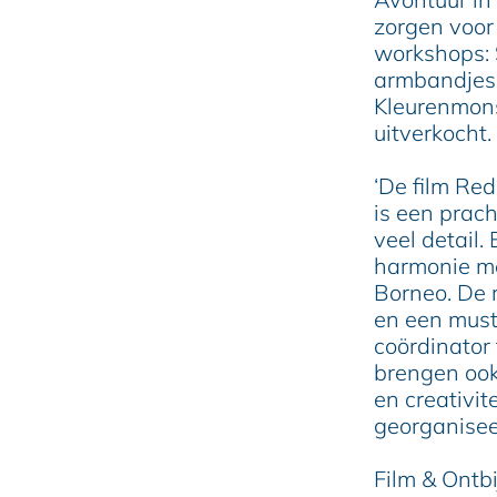
e
zorgen voor
workshops: 
armbandjes 
Kleurenmons
uitverkocht.
‘De film Re
is een prac
veel detail.
harmonie me
Borneo. De 
en een must-
coördinator 
brengen ook
en creativit
georganisee
Film & Ontbi