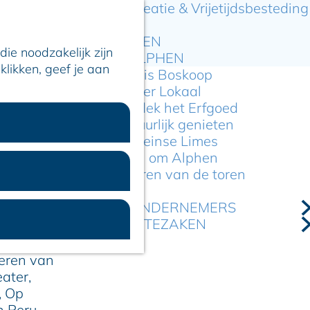
Recreatie & Vrijetijdsbesteding
ARTIKELEN
ie noodzakelijk zijn
OVER ALPHEN
klikken, geef je aan
Hier is Boskoop
Lekker Lokaal
Ontdek het Erfgoed
Natuurlijk genieten
Romeinse Limes
In en om Alphen
Kleuren van de toren
 IN
VOOR ONDERNEMERS
GEMEENTEZAKEN
eren van
eater,
, Op
n Peru