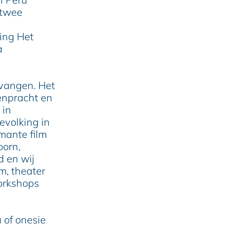
 twee
ing Het
a
tvangen. Het
enpracht en
 in
evolking in
mante film
oorn,
d en wij
m, theater
workshops
 of onesie