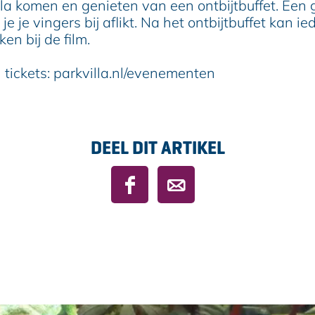
lla komen en genieten van een ontbijtbuffet. Een 
je je vingers bij aflikt. Na het ontbijtbuffet kan i
ken bij de film.
 tickets: parkvilla.nl/evenementen
DEEL DIT ARTIKEL
D
D
e
e
e
e
l
l
d
d
e
e
z
z
e
e