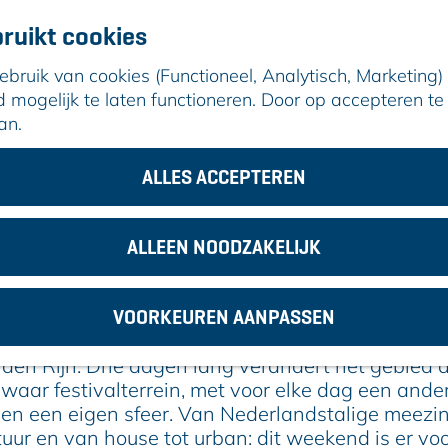
ruikt cookies
ruik van cookies (Functioneel, Analytisch, Marketing) d
mogelijk te laten functioneren. Door op accepteren te 
an.
plas: drie dagen feest van 3 t/m 5 juli
ALLES ACCEPTEREN
d aan de Zegerplas: drie dagen feest v
30 juni 2026
|
|
|
ALLEEN NOODZAKELIJK
VOORKEUREN AANPASSEN
 is van vrijdag 3 tot en met zondag 5 juli hét ha
den Rijn. Drie dagen lang verandert het gebied 
waar festivalterrein, met voor elke dag een ande
n een eigen sfeer. Van Nederlandstalige meezin
uur en van house tot urban: dit weekend is er vo