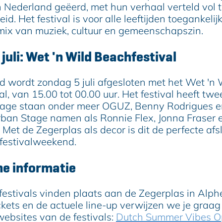
n Nederland geëerd, met hun verhaal verteld vol t
d. Het festival is voor alle leeftijden toegankelij
mix van muziek, cultuur en gemeenschapszin.
juli: Wet 'n Wild Beachfestival
 wordt zondag 5 juli afgesloten met het Wet 'n 
l, van 15.00 tot 00.00 uur. Het festival heeft twe
tage staan onder meer OGUZ, Benny Rodrigues 
Urban Stage namen als Ronnie Flex, Jonna Fraser 
 Met de Zegerplas als decor is dit de perfecte afs
festivalweekend.
he informatie
e festivals vinden plaats aan de Zegerplas in Alp
ickets en de actuele line-up verwijzen we je graa
 websites van de festivals:
Dutch Summer Vibes O