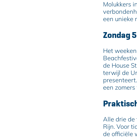
Molukkers i
verbondenhei
een unieke 
Zondag 5 
Het weekend
Beachfestiva
de House S
terwijl de 
presenteert.
een zomers 
Praktisc
Alle drie d
Rijn. Voor t
de officiële