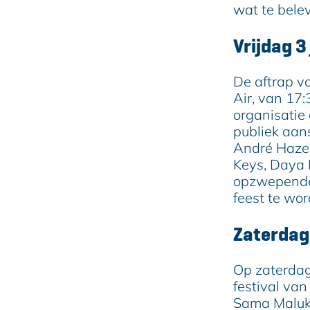
e
wat te bele
Vrijdag 3
De aftrap v
Air, van 17:
organisatie 
publiek aan
André Hazes
Keys, Daya 
opzwepende 
feest te wor
Zaterdag
Op zaterdag 
festival va
Sama Maluku