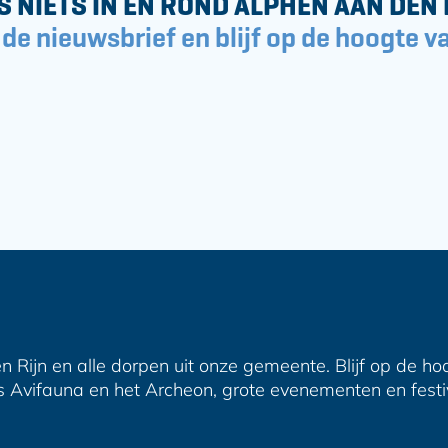
S NIETS IN EN ROND ALPHEN AAN DEN 
 de nieuwsbrief en blijf op de hoogte va
n Rijn en alle dorpen uit onze gemeente. Blijf op de ho
s Avifauna en het Archeon, grote evenementen en festiva