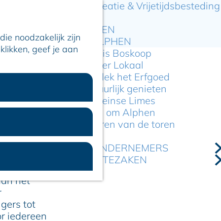
Recreatie & Vrijetijdsbesteding
ARTIKELEN
ie noodzakelijk zijn
OVER ALPHEN
klikken, geef je aan
Hier is Boskoop
Lekker Lokaal
Ontdek het Erfgoed
Natuurlijk genieten
an 3 t/m 5 juli
Romeinse Limes
In en om Alphen
Kleuren van de toren
VOOR ONDERNEMERS
GEMEENTEZAKEN
rt van
aan het
r
gers tot
or iedereen