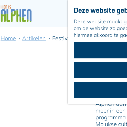
Deze website geb
Deze website maakt geb
G
om de website zo goed 
a
hiermee akkoord te ga
Home
Artikelen
Festivalweekend aan de Zeger
n
a
a
Festivalweeken
r
d
e
h
o
m
De Zegerplas
e
Alphen aan 
p
meer in een 
a
programma e
g
Molukse cult