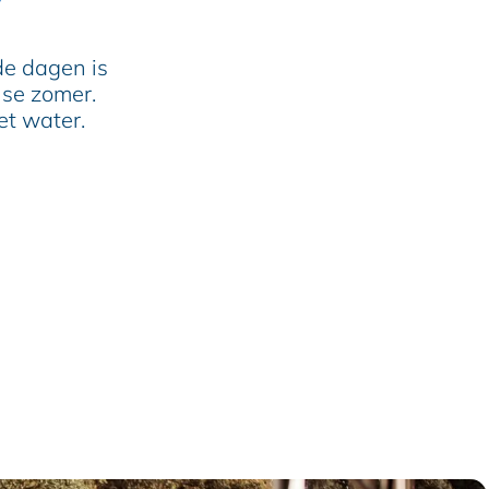
de dagen is
se zomer.
et water.