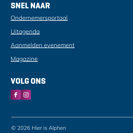
SNEL NAAR
Ondernemersportaal
Uitagenda
Aanmelden evenement
Magazine
VOLG ONS
F
I
a
n
c
s
e
t
b
a
© 2026 Hier is Alphen