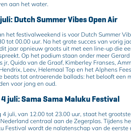
ven aan het water.
 juli: Dutch Summer Vibes Open Air
an het festivalweekend is voor Dutch Summer Vi
30 tot 00.00 uur. Na het grote succes van vorig ja
dit jaar opnieuw groots uit met een line-up die e
spreekt. Op het podium staan onder meer Gerard J
 jr, Quido van de Graaf, Kimberley Franses, Am
Hendrix, Leev, Helemaal Top en het Alphens Fee
beats tot ontroerende ballads: het belooft een 
den voor jong en oud.
 4 juli: Sama Sama Maluku Festival
4 juli, van 12.00 tot 23.00 uur, staat het grootst
n Nederland centraal aan de Zegerplas. Tijdens h
 Festival wordt de nalatenschap van de eerste 