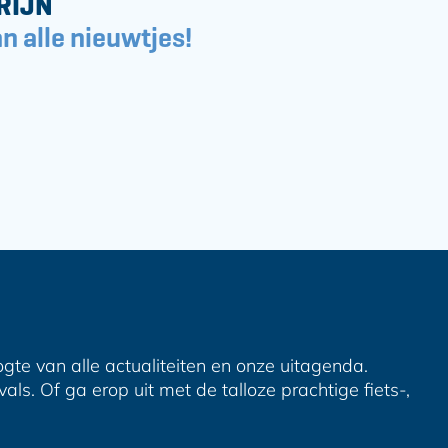
RIJN
n alle nieuwtjes!
ogte van alle actualiteiten en onze uitagenda.
ls. Of ga erop uit met de talloze prachtige fiets-,