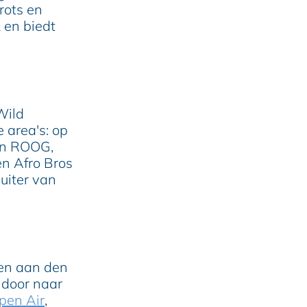
rots en
k en biedt
Wild
e area's: op
en ROOG,
en Afro Bros
luiter van
hen aan den
g door naar
pen Air
,