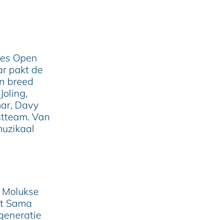
bes Open
ar pakt de
en breed
oling,
mar, Davy
stteam. Van
muzikaal
e Molukse
et Sama
generatie