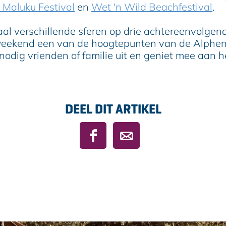
Maluku Festival
en
Wet 'n Wild Beachfestival
.
taal verschillende sferen op drie achtereenvolgen
lweekend een van de hoogtepunten van de Alphen
, nodig vrienden of familie uit en geniet mee aan h
DEEL DIT ARTIKEL
D
D
e
e
e
e
l
l
d
d
e
e
z
z
e
e