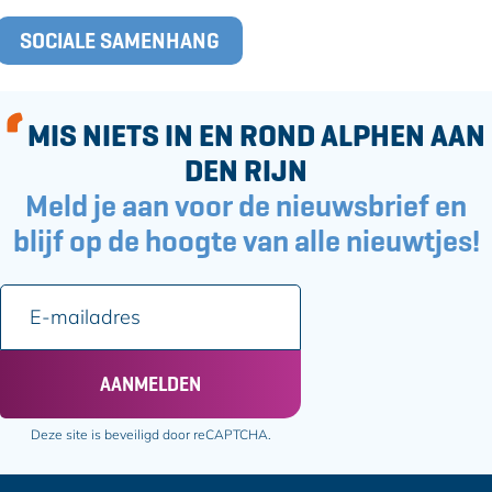
o
l
T
o
SOCIALE SAMENHANG
a
k
g
s
MIS NIETS IN EN ROND ALPHEN AAN
DEN RIJN
Meld je aan voor de nieuwsbrief en
blijf op de hoogte van alle nieuwtjes!
E
-
m
a
AANMELDEN
i
l
Deze site is beveiligd door reCAPTCHA.
a
d