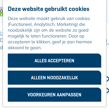
Deze website gebruikt cookies
ARTIKELEN
OVER ALPHEN
Deze website maakt gebruik van cookies
G
Hier is Boskoop
(Functioneel, Analytisch, Marketing) die
a
Lekker Lokaal
noodzakelijk zijn om de website zo goed
n
Ontdek het
Home
Artikelen
mogelijk te laten functioneren. Door op
a
Erfgoed
De Sint komt eraan voor iedereen in Alphen aan
accepteren te klikken, geef je aan hiermee
a
Natuurlijk genieten
den Rijn!
akkoord te gaan.
r
Romeinse Limes
d
In en om Alphen
e
ALLES ACCEPTEREN
Kleuren van de
h
14 november 2024
toren
|
|
|
o
m
ALLEEN NOODZAKELIJK
VOOR
e
DE SINT KOMT ERAAN VOOR
ONDERNEMERS
p
GEMEENTEZAKEN
IEDEREEN
VOORKEUREN AANPASSEN
a
in Alphen aan den Rijn!
g
e