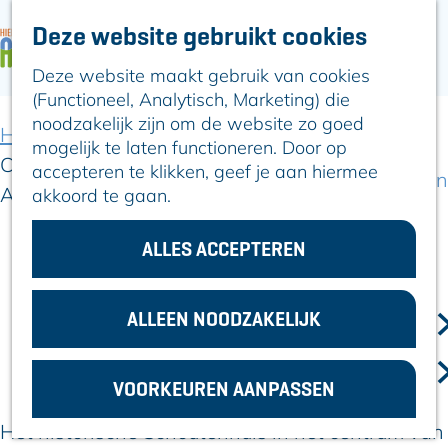
Deze website gebruikt cookies
ARTIKELEN
OVER ALPHEN
Deze website maakt gebruik van cookies
G
Hier is Boskoop
(Functioneel, Analytisch, Marketing) die
a
Lekker Lokaal
noodzakelijk zijn om de website zo goed
n
Ontdek het
Home
Artikelen
mogelijk te laten functioneren. Door op
a
Erfgoed
Café 1640: een bijzondere plek midden in
accepteren te klikken, geef je aan hiermee
a
Natuurlijk genieten
Alphen
akkoord te gaan.
r
Romeinse Limes
d
In en om Alphen
e
ALLES ACCEPTEREN
Café 1640: een bijzondere plek
Kleuren van de
h
toren
midden in Alphen
o
m
ALLEEN NOODZAKELIJK
VOOR
23 maart 2026
|
|
|
e
ONDERNEMERS
p
GEMEENTEZAKEN
VOORKEUREN AANPASSEN
a
g
Het historische Schoutenhuis in het centrum van
e