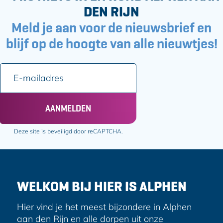
DEN RIJN
Meld je aan voor de nieuwsbrief en
blijf op de hoogte van alle nieuwtjes!
E
-
m
a
AANMELDEN
i
l
Deze site is beveiligd door reCAPTCHA.
a
d
r
e
WELKOM BIJ HIER IS ALPHEN
s
Hier vind je het meest bijzondere in Alphen
aan den Rijn en alle dorpen uit onze