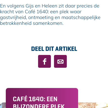
En volgens Gijs en Heleen zit daar precies de
kracht van Café 1640: een plek waar
gastvrijheid, ontmoeting en maatschappelijke
betrokkenheid samenkomen.
DEEL DIT ARTIKEL
D
D
e
e
e
e
l
l
d
d
e
e
CAFÉ 1640: EEN
z
z
e
e
BIJZONDERE PLEK