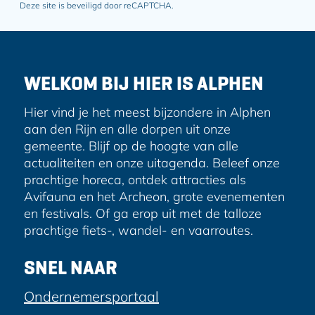
l
Deze site is beveiligd door reCAPTCHA.
a
d
r
e
WELKOM BIJ HIER IS ALPHEN
s
Hier vind je het meest bijzondere in Alphen
aan den Rijn en alle dorpen uit onze
gemeente. Blijf op de hoogte van alle
actualiteiten en onze uitagenda. Beleef onze
prachtige horeca, ontdek attracties als
Avifauna en het Archeon, grote evenementen
en festivals. Of ga erop uit met de talloze
prachtige fiets-, wandel- en vaarroutes.
SNEL NAAR
Ondernemersportaal