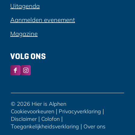
Uitagenda
Aanmelden evenement
Magazine
VOLG ONS
F
I
a
n
c
s
e
t
b
a
© 2026 Hier is Alphen
o
g
|
|
Cookievoorkeuren
Privacyverklaring
o
r
|
|
Disclaimer
Colofon
k
a
|
Toegankelijkheidsverklaring
Over ons
H
m