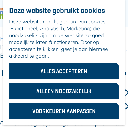
Deze website gebruikt cookies
ARTIKELEN
OVER ALPHEN
Deze website maakt gebruik van cookies
G
Hier is Boskoop
(Functioneel, Analytisch, Marketing) die
a
Lekker Lokaal
noodzakelijk zijn om de website zo goed
n
Ontdek het
Home
Artikelen
mogelijk te laten functioneren. Door op
a
Erfgoed
Buitenspeelpret tijdens de Nationale
accepteren te klikken, geef je aan hiermee
a
Natuurlijk genieten
Buitenspeeldag
akkoord te gaan.
r
Romeinse Limes
d
In en om Alphen
e
ALLES ACCEPTEREN
Buitenspeelpret tijdens de Nationale
Kleuren van de
h
toren
Buitenspeeldag
o
m
ALLEEN NOODZAKELIJK
VOOR
2 juni 2026
|
|
|
e
ONDERNEMERS
p
GEMEENTEZAKEN
VOORKEUREN AANPASSEN
a
g
Op woensdag 10 juni organiseert Alphen Vitaal
e