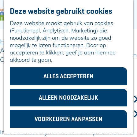
Deze website gebruikt cookies
ARTIKELEN
OVER ALPHEN
Deze website maakt gebruik van cookies
G
Hier is Boskoop
(Functioneel, Analytisch, Marketing) die
a
Lekker Lokaal
noodzakelijk zijn om de website zo goed
n
Ontdek het
Home
Artikelen
mogelijk te laten functioneren. Door op
a
Erfgoed
Archeolab geopend in bibliotheek Alphen
accepteren te klikken, geef je aan hiermee
a
Natuurlijk genieten
Centrum
akkoord te gaan.
r
Romeinse Limes
d
In en om Alphen
e
ALLES ACCEPTEREN
Archeolab geopend in bibliotheek
Kleuren van de
h
toren
Alphen Centrum
o
m
ALLEEN NOODZAKELIJK
VOOR
21 april 2026
|
|
|
e
ONDERNEMERS
p
GEMEENTEZAKEN
VOORKEUREN AANPASSEN
a
g
In Bibliotheek Rijn en Venen in Alphen aan den
e