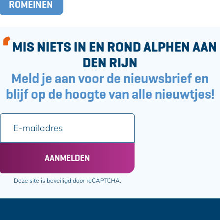
o
ROMEINEN
a
k
g
s
MIS NIETS IN EN ROND ALPHEN AAN
DEN RIJN
Meld je aan voor de nieuwsbrief en
blijf op de hoogte van alle nieuwtjes!
E
-
m
a
AANMELDEN
i
l
Deze site is beveiligd door reCAPTCHA.
a
d
r