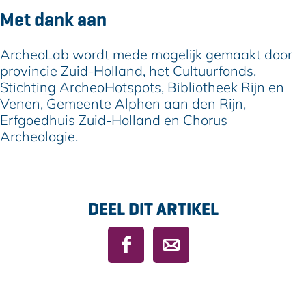
Met dank aan
ArcheoLab wordt mede mogelijk gemaakt door
provincie Zuid-Holland, het Cultuurfonds,
Stichting ArcheoHotspots, Bibliotheek Rijn en
Venen, Gemeente Alphen aan den Rijn,
Erfgoedhuis Zuid-Holland en Chorus
Archeologie.
DEEL DIT ARTIKEL
D
D
e
e
e
e
l
l