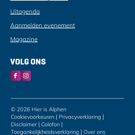
Uitagenda
Aanmelden evenement
Magazine
VOLG ONS
F
I
a
n
c
s
e
t
b
a
© 2026 Hier is Alphen
o
g
|
|
Cookievoorkeuren
Privacyverklaring
o
r
|
|
Disclaimer
Colofon
k
a
|
Toegankelijkheidsverklaring
Over ons