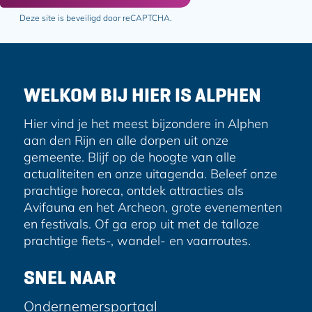
l
Deze site is beveiligd door reCAPTCHA.
a
d
r
e
WELKOM BIJ HIER IS ALPHEN
s
Hier vind je het meest bijzondere in Alphen
aan den Rijn en alle dorpen uit onze
gemeente. Blijf op de hoogte van alle
actualiteiten en onze uitagenda. Beleef onze
prachtige horeca, ontdek attracties als
Avifauna en het Archeon, grote evenementen
en festivals. Of ga erop uit met de talloze
prachtige fiets-, wandel- en vaarroutes.
SNEL NAAR
Ondernemersportaal