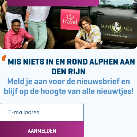
o
o
p
p
F
e
a
-
c
m
e
a
b
i
o
l
MIS NIETS IN EN ROND ALPHEN AAN
o
k
DEN RIJN
Meld je aan voor de nieuwsbrief en
blijf op de hoogte van alle nieuwtjes!
E
-
m
a
AANMELDEN
i