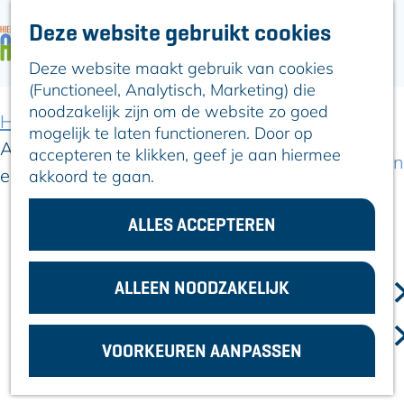
Deze website gebruikt cookies
ARTIKELEN
OVER ALPHEN
Deze website maakt gebruik van cookies
G
Hier is Boskoop
(Functioneel, Analytisch, Marketing) die
a
Lekker Lokaal
noodzakelijk zijn om de website zo goed
n
Ontdek het
Home
Artikelen
mogelijk te laten functioneren. Door op
a
Erfgoed
Alphense reisorganisatie 333travel lanceert
accepteren te klikken, geef je aan hiermee
a
Natuurlijk genieten
eigen TV programma op SBS6
akkoord te gaan.
r
Romeinse Limes
d
In en om Alphen
e
ALLES ACCEPTEREN
Alphense reisorganisatie 333travel
Kleuren van de
h
toren
lanceert eigen TV programma op
o
SBS6
m
ALLEEN NOODZAKELIJK
VOOR
e
ONDERNEMERS
5 december 2024
|
|
|
p
GEMEENTEZAKEN
VOORKEUREN AANPASSEN
a
g
e