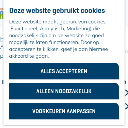
Deze website gebruikt cookies
ARTIKELEN
OVER ALPHEN
Deze website maakt gebruik van cookies
G
Hier is Boskoop
(Functioneel, Analytisch, Marketing) die
a
Lekker Lokaal
noodzakelijk zijn om de website zo goed
n
Ontdek het
Home
Artikelen
mogelijk te laten functioneren. Door op
a
Erfgoed
Alphenaren lanceren Gympare: hét nieuwe
accepteren te klikken, geef je aan hiermee
a
Natuurlijk genieten
platform om sportscholen te vergelijken
akkoord te gaan.
r
Romeinse Limes
d
In en om Alphen
e
ALLES ACCEPTEREN
Alphenaren lanceren Gympare: hét
Kleuren van de
h
toren
nieuwe platform om sportscholen te
o
vergelijken
m
ALLEEN NOODZAKELIJK
VOOR
e
ONDERNEMERS
5 juni 2025
|
|
|
p
GEMEENTEZAKEN
VOORKEUREN AANPASSEN
a
g
e