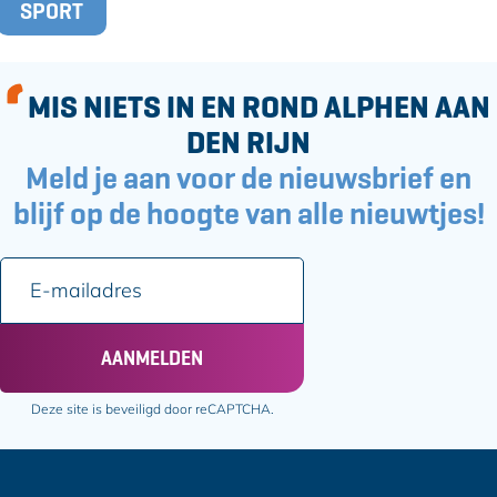
o
SPORT
a
k
g
s
MIS NIETS IN EN ROND ALPHEN AAN
DEN RIJN
Meld je aan voor de nieuwsbrief en
blijf op de hoogte van alle nieuwtjes!
E
-
m
a
AANMELDEN
i
l
Deze site is beveiligd door reCAPTCHA.
a
d
r