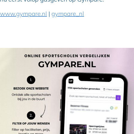
www.gympare.nl
|
gympare_nl