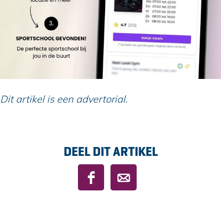
Dit artikel is een advertorial.
DEEL DIT ARTIKEL
D
D
e
e
e
e
l
l