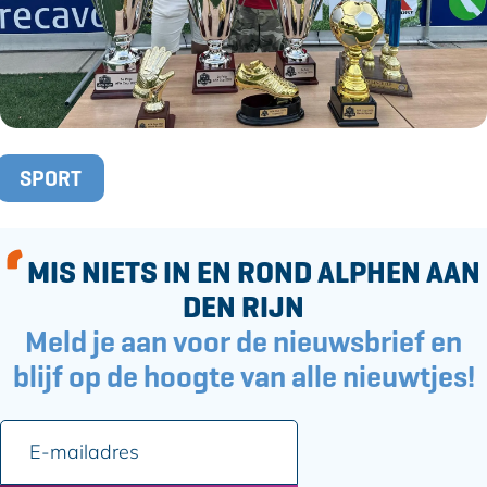
F
e
a
-
c
m
e
a
b
i
o
l
T
o
SPORT
a
k
g
s
MIS NIETS IN EN ROND ALPHEN AAN
DEN RIJN
Meld je aan voor de nieuwsbrief en
blijf op de hoogte van alle nieuwtjes!
E
-
m