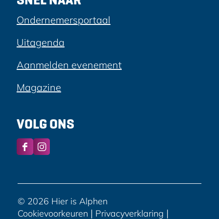
Ondernemersportaal
Uitagenda
Aanmelden evenement
Magazine
VOLG ONS
F
I
a
n
c
s
e
t
b
a
© 2026 Hier is Alphen
o
g
|
|
Cookievoorkeuren
Privacyverklaring