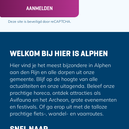
a
AANMELDEN
i
l
Deze site is beveiligd door reCAPTCHA.
a
d
r
e
WELKOM BIJ HIER IS ALPHEN
s
Hier vind je het meest bijzondere in Alphen
aan den Rijn en alle dorpen uit onze
gemeente. Blijf op de hoogte van alle
actualiteiten en onze uitagenda. Beleef onze
prachtige horeca, ontdek attracties als
Avifauna en het Archeon, grote evenementen
en festivals. Of ga erop uit met de talloze
prachtige fiets-, wandel- en vaarroutes.
SNEL NAAR