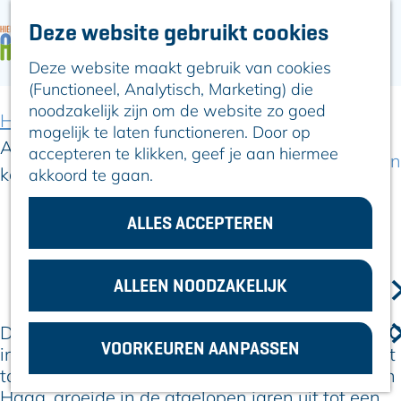
Deze website gebruikt cookies
ARTIKELEN
OVER ALPHEN
Deze website maakt gebruik van cookies
G
Hier is Boskoop
(Functioneel, Analytisch, Marketing) die
a
Lekker Lokaal
noodzakelijk zijn om de website zo goed
n
Ontdek het
Home
Artikelen
mogelijk te laten functioneren. Door op
a
Erfgoed
AFA Cup bij ARC: voetbal, cultuur en beleving
accepteren te klikken, geef je aan hiermee
a
Natuurlijk genieten
komen samen
akkoord te gaan.
r
Romeinse Limes
d
In en om Alphen
e
ALLES ACCEPTEREN
Kleuren van de
h
24 februari 2026
toren
|
|
|
o
m
ALLEEN NOODZAKELIJK
VOOR
e
ONDERNEMERS
p
De AFA Cup keert terug naar sportpark van
GEMEENTEZAKEN
ARC
VOORKEUREN AANPASSEN
a
in Alphen aan den Rijn voor de 9e editie van het
g
toernooi. Wat ooit begon als een initiatief in Den
e
Haag, groeide in de afgelopen jaren uit tot een