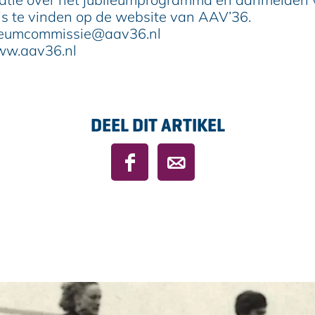
 is te vinden op de website van AAV’36.
ileumcommissie@aav36.nl
ww.aav36.nl
DEEL DIT ARTIKEL
D
D
e
e
e
e
l
l
d
d
e
e
z
z
e
e
p
p