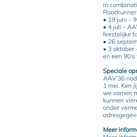
in combinat
Roadrunner
• 19 juni – 
• 4 juli – A
feestelijke f
• 26 septe
• 3 oktober
en een 90’s 
Speciale op
AAV’36 nodig
1 mei. Ken j
we samen mo
kunnen vier
onder verme
adresgegev
Meer informa
Meer inform