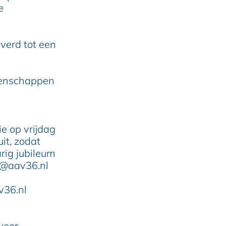
e
overd tot een
ioenschappen
ie op vrijdag
it, zodat
rig jubileum
e@aav36.nl
v36.nl
voor