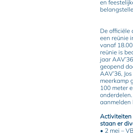
e
en feestelij
belangstell
De officiële
een reünie 
vanaf 18.00
reünie is b
jaar AAV’36
geopend doo
AAV’36, Jos 
meerkamp ge
100 meter e
onderdelen.
aanmelden k
Activiteite
staan er di
• 2 mei – V