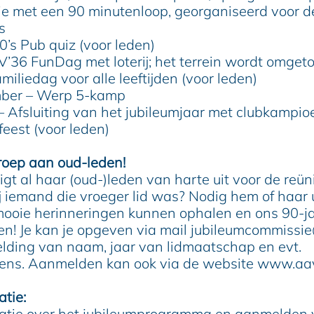
ie met een 90 minutenloop, georganiseerd voor d
s
90’s Pub quiz (voor leden)
AV’36 FunDag met loterij; het terrein wordt omget
amiliedag voor alle leeftijden (voor leden)
mber – Werp 5-kamp
 – Afsluiting van het jubileumjaar met clubkamp
feest (voor leden)
roep aan oud-leden!
t al haar (oud-)leden van harte uit voor de reün
ij iemand die vroeger lid was? Nodig hem of haar u
oie herinneringen kunnen ophalen en ons 90-ja
en! Je kan je opgeven via mail jubileumcommissi
lding van naam, jaar van lidmaatschap en evt.
ens. Aanmelden kan ook via de website www.aa
tie:
atie over het jubileumprogramma en aanmelden 