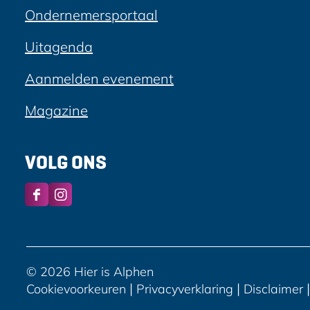
Ondernemersportaal
Uitagenda
Aanmelden evenement
Magazine
VOLG ONS
F
I
a
n
c
s
e
t
b
a
© 2026 Hier is Alphen
o
g
|
|
|
Cookievoorkeuren
Privacyverklaring
Disclaimer
o
r