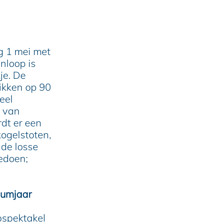
ag 1 mei met
nloop is
je. De
likken op 90
eel
r van
rdt er een
ogelstoten,
de losse
edoen;
eumjaar
pspektakel