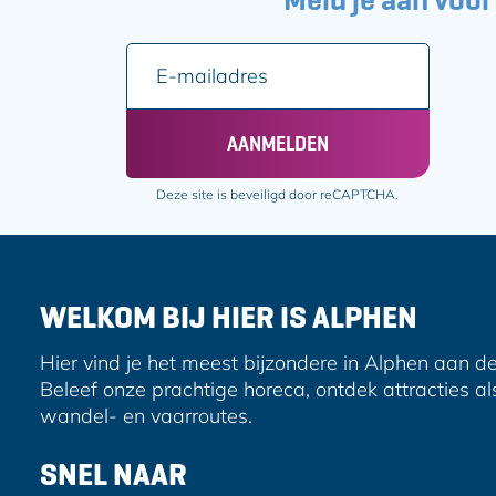
E
-
m
a
AANMELDEN
i
l
Deze site is beveiligd door reCAPTCHA.
a
d
r
e
WELKOM BIJ HIER IS ALPHEN
s
Hier vind je het meest bijzondere in Alphen aan de
Beleef onze prachtige horeca, ontdek attracties al
wandel- en vaarroutes.
SNEL NAAR