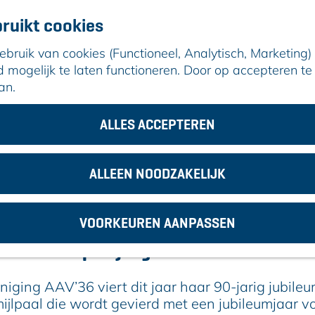
ruikt cookies
ruik van cookies (Functioneel, Analytisch, Marketing) d
mogelijk te laten functioneren. Door op accepteren te 
an.
um met een reünie voor (oud-)leden
ALLES ACCEPTEREN
17 februari 2026
|
|
|
ALLEEN NOODZAKELIJK
6 VIERT 90-JARIG JUBILEUM MET EEN
VOORKEUREN AANPASSEN
VOOR (OUD-)LEDEN
op vrijdag 1 mei 2026
niging AAV’36 viert dit jaar haar 90-jarig jubile
ijlpaal die wordt gevierd met een jubileumjaar vo