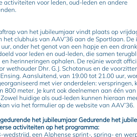
ke activiteiten voor leden, oud-leden en andere
enden.
 aftrap van het jubileumjaar vindt plaats op vrijd
in het clubhuis van AAV’36 aan de Sportlaan. De i
 uur, onder het genot van een hapje en een drank
edoeld voor leden en oud-leden, die samen terugb
 en herinneringen ophalen. De reünie wordt offici
r wethouder Dhr. G.J. Schotanus en de voorzitte
Ensing. Aansluitend, van 19.00 tot 21.00 uur, wo
organiseerd met vier onderdelen: verspringen, k
n 800 meter. Je kunt ook deelnemen aan één van 
 Zowel huidige als oud-leden kunnen hieraan me
an via het formulier op de website van AAV’36.
n gedurende het jubileumjaar Gedurende het jubil
verse activiteiten op het programma:
B-wedstrijd, een Alphense sprint-, spring- en wer