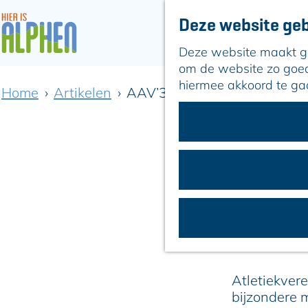
Deze website geb
Deze website maakt geb
G
om de website zo goed 
a
hiermee akkoord te ga
Home
Artikelen
AAV’36 viert 90-jarig jubile
n
a
a
r
d
e
h
AAV’3
o
m
e
p
a
Atletiekvere
g
bijzondere m