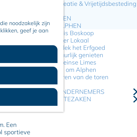
Recreatie & Vrijetijdsbesteding
ARTIKELEN
ie noodzakelijk zijn
OVER ALPHEN
klikken, geef je aan
Hier is Boskoop
Lekker Lokaal
Ontdek het Erfgoed
Natuurlijk genieten
Romeinse Limes
In en om Alphen
Kleuren van de toren
 REÜNIE
VOOR ONDERNEMERS
GEMEENTEZAKEN
um. Een
l sportieve