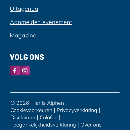
Uitagenda
Aanmelden evenement
Magazine
VOLG ONS
F
I
a
n
c
s
e
t
b
a
© 2026 Hier is Alphen
o
g
|
|
Cookievoorkeuren
Privacyverklaring
o
r
|
|
Disclaimer
Colofon
k
a
|
Toegankelijkheidsverklaring
Over ons
H
m