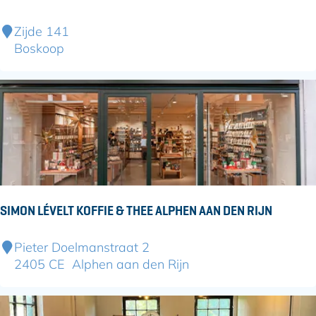
i
j
G
Zijde 141
V
r
Boskoop
a
o
l
e
k
n
e
c
n
e
d
n
a
t
m
r
u
SIMON LÉVELT KOFFIE & THEE ALPHEN AAN DEN RIJN
m
S
S
Pieter Doelmanstraat 2
o
i
2405 CE
Alphen aan den Rijn
n
m
n
o
e
n