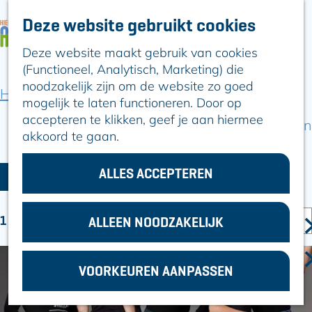
Deze website gebruikt cookies
ARTIKELEN
OVER ALPHEN
Deze website maakt gebruik van cookies
G
Hier is Boskoop
(Functioneel, Analytisch, Marketing) die
a
Lekker Lokaal
noodzakelijk zijn om de website zo goed
n
Ontdek het
Home
Locaties winkelen
mogelijk te laten functioneren. Door op
a
Erfgoed
accepteren te klikken, geef je aan hiermee
a
Natuurlijk genieten
LOCATIES
akkoord te gaan.
r
Romeinse Limes
d
In en om Alphen
W
S
e
ALLES ACCEPTEREN
Kleuren van de
FILTER
O
h
a
toren
R
o
t
S
T
1 T/M 24 VAN 275 RESULTATEN
m
ALLEEN NOODZAKELIJK
VOOR
O
z
E
e
ONDERNEMERS
R
E
p
o
GEMEENTEZAKEN
T
R
VOORKEUREN AANPASSEN
a
e
E
O
g
E
k
P
e