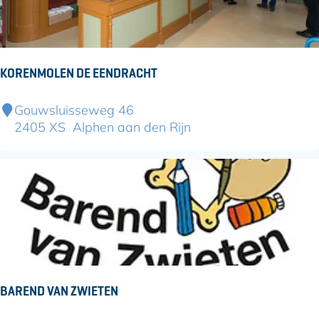
H
a
r
t
KORENMOLEN DE EENDRACHT
v
e
K
Gouwsluisseweg 46
l
o
2405 XS
Alphen aan den Rijn
d
r
e
n
m
o
l
e
n
d
BAREND VAN ZWIETEN
e
E