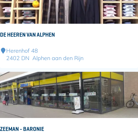
e
a
G
r
r
m
a
v
DE HEEREN VAN ALPHEN
i
n
D
Herenhof 48
e
2402 DN
Alphen aan den Rijn
H
e
e
r
e
n
v
a
n
ZEEMAN - BARONIE
A