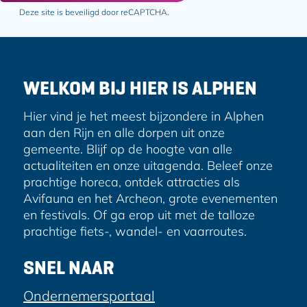
g
i
i
i
i
i
o
l
Deze site is beveiligd door reCAPTCHA.
a
i
n
n
n
n
n
l
d
n
a
a
a
a
a
g
r
e
a
e
WELKOM BIJ HIER IS ALPHEN
s
n
Hier vind je het meest bijzondere in Alphen
d
aan den Rijn en alle dorpen uit onze
gemeente. Blijf op de hoogte van alle
e
actualiteiten en onze uitagenda. Beleef onze
p
prachtige horeca, ontdek attracties als
Avifauna en het Archeon, grote evenementen
a
en festivals. Of ga erop uit met de talloze
g
prachtige fiets-, wandel- en vaarroutes.
i
SNEL NAAR
n
Ondernemersportaal
a