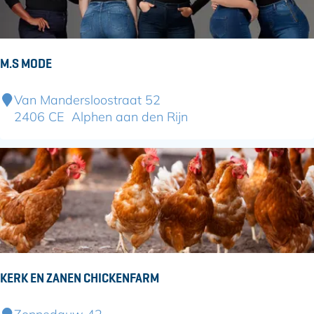
R
:
j
O
e
P
:
M.S MODE
M
Van Mandersloostraat 52
.
2406 CE
Alphen aan den Rijn
S
M
o
d
e
KERK EN ZANEN CHICKENFARM
K