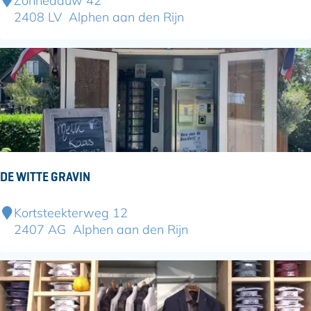
Zonnedauw 42
e
2408 LV
Alphen aan den Rijn
r
k
e
n
Z
a
n
e
n
DE WITTE GRAVIN
C
h
D
Kortsteekterweg 12
i
e
2407 AG
Alphen aan den Rijn
c
W
k
i
e
t
n
t
f