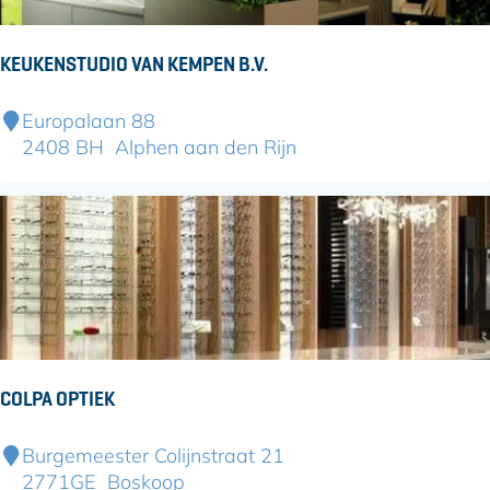
t
s
KEUKENSTUDIO VAN KEMPEN B.V.
e
n
K
Europalaan 88
e
2408 BH
Alphen aan den Rijn
u
k
e
n
s
t
u
d
i
COLPA OPTIEK
o
V
C
Burgemeester Colijnstraat 21
a
o
2771GE
Boskoop
n