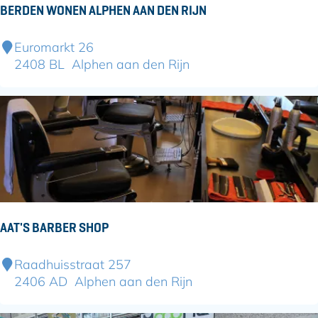
l
BERDEN WONEN ALPHEN AAN DEN RIJN
P
p
l
h
B
Euromarkt 26
u
e
e
2408 BL
Alphen aan den Rijn
k
n
r
!
a
d
a
e
n
n
d
W
e
o
n
n
R
e
i
n
j
AAT'S BARBER SHOP
A
n
l
A
Raadhuisstraat 257
p
a
2406 AD
Alphen aan den Rijn
h
t
e
'