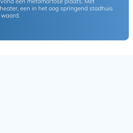
n vond een metamorfose plaats. Met
heater, een in het oog springend stadhuis
n waard.