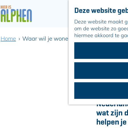
Deze website geb
Deze website maakt geb
G
om de website zo goed 
a
hiermee akkoord te ga
Home
Waar wil je wonen?
n
a
a
r
d
e
h
Wonen i
o
betekent 
m
e
Nederlan
p
wat zijn 
a
helpen j
g