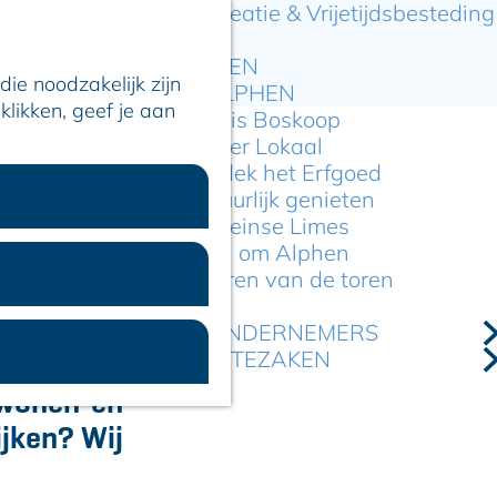
Recreatie & Vrijetijdsbesteding
ARTIKELEN
ie noodzakelijk zijn
OVER ALPHEN
klikken, geef je aan
Hier is Boskoop
Lekker Lokaal
Ontdek het Erfgoed
Natuurlijk genieten
Romeinse Limes
In en om Alphen
Kleuren van de toren
ijn? Dat
VOOR ONDERNEMERS
GEMEENTEZAKEN
eentes van
 wonen en
ijken? Wij