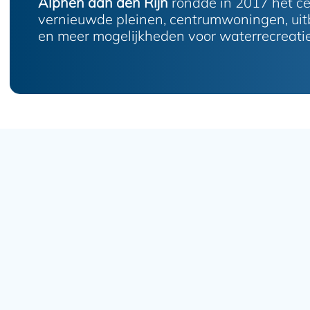
Alphen aan den Rijn
rondde in 2017 het ce
vernieuwde pleinen, centrumwoningen, uitb
en meer mogelijkheden voor waterrecreatie