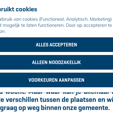
ruikt cookies
ruik van cookies (Functioneel, Analytisch, Marketing) d
mogelijk te laten functioneren. Door op accepteren te 
an.
ALLES ACCEPTEREN
Waar wil je wonen?
ALLEEN NOODZAKELIJK
n de gemeente Alphen aan den R
VOORKEUREN AANPASSEN
dat je in één van de gelukkigste gem
d woont. Maar wáár kan je allemaal
de verschillen tussen de plaatsen en w
e graag op weg binnen onze gemeente.