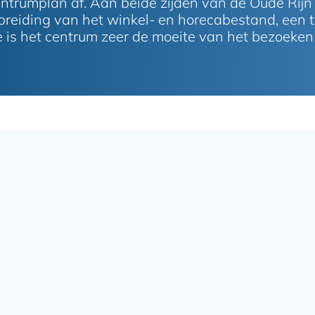
ntrumplan af. Aan beide zijden van de Oude Rij
reiding van het winkel- en horecabestand, een t
 is het centrum zeer de moeite van het bezoeke