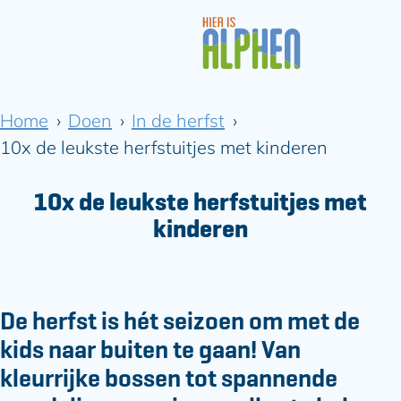
G
a
Home
Doen
In de herfst
n
a
10x de leukste herfstuitjes met kinderen
a
r
10x de leukste herfstuitjes met
d
kinderen
e
h
o
m
e
De herfst is hét seizoen om met de
p
kids naar buiten te gaan! Van
a
kleurrijke bossen tot spannende
g