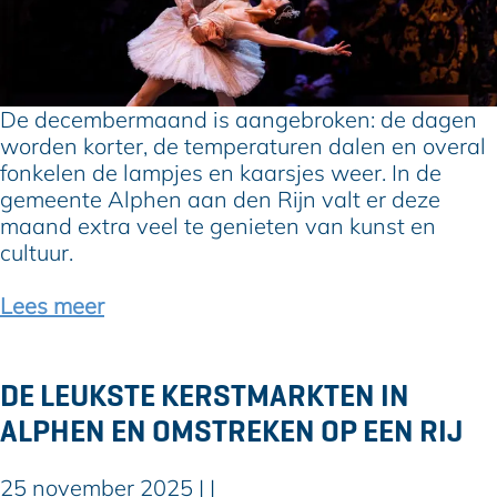
l
e
t
r
u
t
r
e
e
b
De decembermaand is aangebroken: de dagen
l
r
worden korter, de temperaturen dalen en overal
e
e
fonkelen de lampjes en kaarsjes weer. In de
k
n
gemeente Alphen aan den Rijn valt er deze
e
g
maand extra veel te genieten van kunst en
r
e
cultuur.
s
n
t
Lees meer
i
n
A
DE LEUKSTE KERSTMARKTEN IN
l
ALPHEN EN OMSTREKEN OP EEN RIJ
p
h
e
25 november 2025
|
|