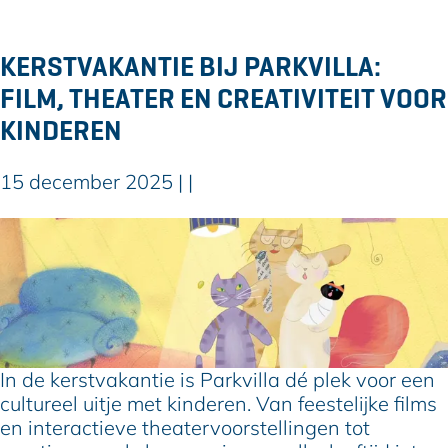
e
n
a
d
t
e
KERSTVAKANTIE BIJ PARKVILLA:
e
k
FILM, THEATER EN CREATIVITEIT VOOR
r
e
C
KINDEREN
r
a
s
s
t
15 december 2025
|
|
t
v
e
a
K
l
k
e
l
a
r
u
n
s
m
t
t
i
v
e
a
In de kerstvakantie is Parkvilla dé plek voor een
k
cultureel uitje met kinderen. Van feestelijke films
a
en interactieve theatervoorstellingen tot
n