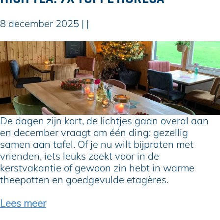
i
t
8 december 2025
|
|
s
e
D
f
e
e
l
e
e
s
u
t
k
-
s
De dagen zijn kort, de lichtjes gaan overal aan
o
t
en december vraagt om één ding: gezellig
u
e
samen aan tafel. Of je nu wilt bijpraten met
t
s
vrienden, iets leuks zoekt voor in de
f
p
kerstvakantie of gewoon zin hebt in warme
i
o
theepotten en goedgevulde etagères.
t
t
s
s
Lees meer
v