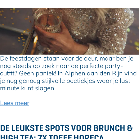
m
o
A
o
6
l
r
x
p
d
b
h
e
o
e
f
e
n
e
t
e
i
De feestdagen staan voor de deur, maar ben je
s
e
nog steeds op zoek naar de perfecte party-
t
k
outfit? Geen paniek! In Alphen aan den Rijn vind
d
j
je nog genoeg stijlvolle boetiekjes waar je last-
a
e
minute kunt slagen.
g
s
e
v
Lees meer
n
o
o
r
DE LEUKSTE SPOTS VOOR BRUNCH &
b
HIGH TEA: 7X TOFFE HORECA
l