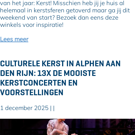
m
s
van het jaar: Kerst! Misschien heb jij je huis al
p
o
helemaal in kerstsferen getoverd maar ga jij dit
a
m
weekend van start? Bezoek dan eens deze
r
j
winkels voor inspiratie!
k
e
A
h
Lees meer
r
u
c
i
h
s
CULTURELE KERST IN ALPHEN AAN
e
i
DEN RIJN: 13X DE MOOISTE
o
n
n
k
KERSTCONCERTEN EN
e
VOORSTELLINGEN
r
s
1 december 2025
|
|
t
s
C
f
u
e