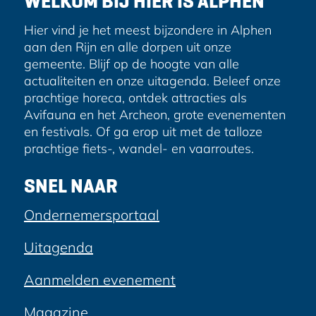
WELKOM BIJ HIER IS ALPHEN
n
s
e
n
e
k
Hier vind je het meest bijzondere in Alphen
n
e
d
aan den Rijn en alle dorpen uit onze
v
n
gemeente. Blijf op de hoogte van alle
e
o
o
actualiteiten en onze uitagenda. Beleef onze
o
p
p
prachtige horeca, ontdek attracties als
r
e
Avifauna en het Archeon, grote evenementen
a
s
e
en festivals. Of ga erop uit met de talloze
t
n
g
prachtige fiets-, wandel- en vaarroutes.
e
r
i
l
i
SNEL NAAR
l
j
n
i
Ondernemersportaal
a
n
g
Uitagenda
e
n
Aanmelden evenement
Magazine