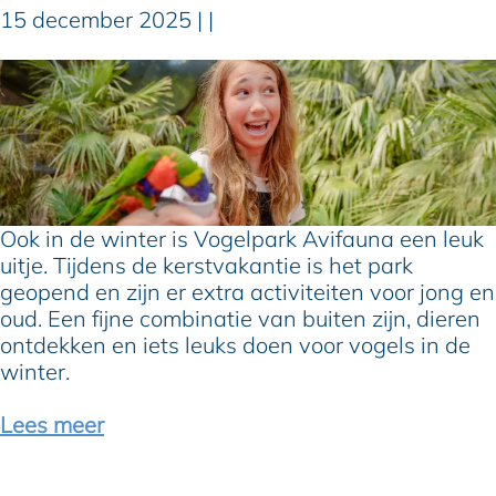
15 december 2025
|
|
j
e
W
?
i
n
t
e
r
i
Ook in de winter is Vogelpark Avifauna een leuk
n
uitje. Tijdens de kerstvakantie is het park
A
geopend en zijn er extra activiteiten voor jong en
v
oud. Een fijne combinatie van buiten zijn, dieren
i
ontdekken en iets leuks doen voor vogels in de
f
winter.
a
u
Lees meer
n
a