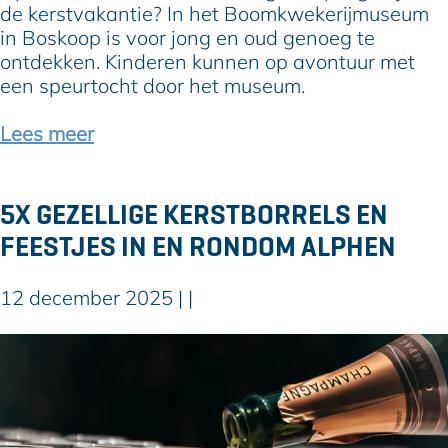
l
k
de kerstvakantie? In het Boomkwekerijmuseum
m
a
in Boskoop is voor jong en oud genoeg te
,
n
ontdekken. Kinderen kunnen op avontuur met
t
t
een speurtocht door het museum.
h
i
e
e
Lees meer
a
a
t
c
e
t
5X GEZELLIGE KERSTBORRELS EN
r
i
FEESTJES IN EN RONDOM ALPHEN
e
v
n
i
c
t
12 december 2025
|
|
r
e
e
i
5
a
t
x
t
e
g
i
n
e
v
i
z