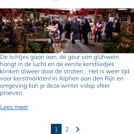
n
a
D
a
e
n
l
d
e
e
u
n
k
R
s
De lichtjes gaan aan, de geur van glühwein
i
t
hangt in de lucht en de eerste kerstliedjes
j
e
klinken alweer door de straten… Het is weer tijd
n
k
voor kerstmarkten! In Alphen aan den Rijn en
:
e
omgeving kun je deze winter volop sfeer
1
r
proeven.
3
s
x
t
Lees meer
d
m
e
a
m
r
1
2
o
k