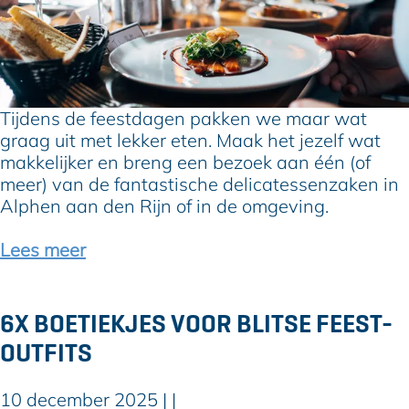
e
x
e
n
D
u
f
e
m
e
l
B
e
i
o
s
c
Tijdens de feestdagen pakken we maar wat
s
t
a
graag uit met lekker eten. Maak het jezelf wat
k
j
t
makkelijker en breng een bezoek aan één (of
o
e
e
meer) van de fantastische delicatessenzaken in
o
s
s
Alphen aan den Rijn of in de omgeving.
p
i
s
n
e
Lees meer
e
n
n
z
r
a
6X BOETIEKJES VOOR BLITSE FEEST-
o
k
OUTFITS
n
e
d
n
o
v
10 december 2025
|
|