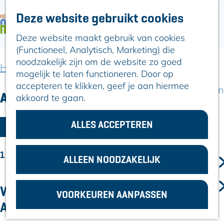
Deze website gebruikt cookies
ARTIKELEN
OVER ALPHEN
Deze website maakt gebruik van cookies
G
Hier is Boskoop
(Functioneel, Analytisch, Marketing) die
a
Lekker Lokaal
noodzakelijk zijn om de website zo goed
n
Ontdek het
Home
Artikelen
mogelijk te laten functioneren. Door op
a
Erfgoed
accepteren te klikken, geef je aan hiermee
a
Natuurlijk genieten
Artikelen
akkoord te gaan.
r
Romeinse Limes
d
In en om Alphen
W
e
ALLES ACCEPTEREN
Kleuren van de
FILTER
h
a
toren
o
t
1 T/M 12 VAN 13 RESULTATEN
m
ALLEEN NOODZAKELIJK
VOOR
z
e
ONDERNEMERS
p
o
GEMEENTEZAKEN
WINTER IN AVIFAUNA: EXTRA
VOORKEUREN AANPASSEN
a
e
ACTIVITEITEN IN DE KERSTVAKANTIE
g
k
e