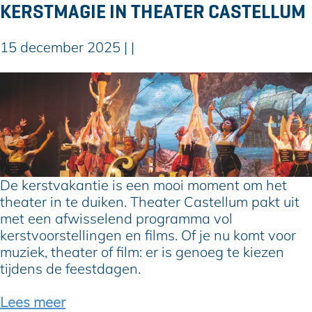
:
KERSTMAGIE IN THEATER CASTELLUM
e
x
15 december 2025
|
|
t
r
K
a
e
a
r
c
s
t
t
i
m
v
a
i
De kerstvakantie is een mooi moment om het
g
t
theater in te duiken. Theater Castellum pakt uit
i
e
met een afwisselend programma vol
e
i
kerstvoorstellingen en films. Of je nu komt voor
i
t
muziek, theater of film: er is genoeg te kiezen
n
e
tijdens de feestdagen.
T
n
h
i
Lees meer