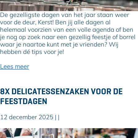
i
n
e
t
h
l
De gezelligste dagen van het jaar staan weer
e
e
l
voor de deur, Kerst! Ben jij alle dagen al
i
t
i
helemaal voorzien van een volle agenda of ben
t
B
g
je nog op zoek naar een gezellig feestje of borrel
v
o
e
waar je naartoe kunt met je vrienden? Wij
o
o
k
hebben dé tips voor je!
o
m
e
r
k
r
Lees meer
k
w
s
i
e
t
n
k
b
8X DELICATESSENZAKEN VOOR DE
d
e
o
FEESTDAGEN
e
r
r
r
i
r
e
j
e
12 december 2025
|
|
n
m
l
u
s
8
s