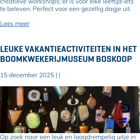
creatieve workshops: er is voor elke leeftijd iets
t
te beleven. Perfect voor een gezellig dagje uit.
i
e
Lees meer
b
i
j
LEUKE VAKANTIEACTIVITEITEN IN HET
P
BOOMKWEKERIJMUSEUM BOSKOOP
a
r
k
15 december 2025
|
|
v
i
L
l
e
l
u
a
k
:
e
f
v
i
a
Op zoek naar een leuk en laagdrempelig uitje in